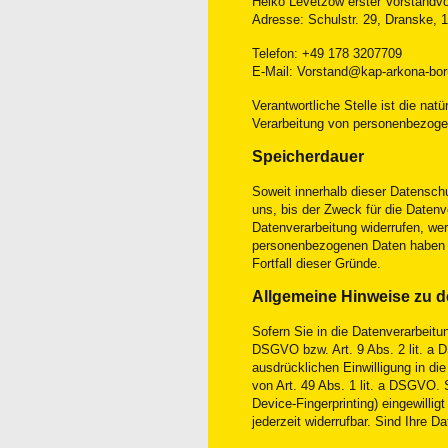
Heiko Levetzow erster Vorstandv
Adresse: Schulstr. 29, Dranske,
Telefon: +49 178 3207709
E-Mail: Vorstand@kap-arkona-bo
Verantwortliche Stelle ist die nat
Verarbeitung von personenbezogen
Speicherdauer
Soweit innerhalb dieser Datensch
uns, bis der Zweck für die Datenv
Datenverarbeitung widerrufen, werd
personenbezogenen Daten haben (z.
Fortfall dieser Gründe.
Allgemeine Hinweise zu d
Sofern Sie in die Datenverarbeitu
DSGVO bzw. Art. 9 Abs. 2 lit. a 
ausdrücklichen Einwilligung in d
von Art. 49 Abs. 1 lit. a DSGVO. S
Device-Fingerprinting) eingewillig
jederzeit widerrufbar. Sind Ihre Da