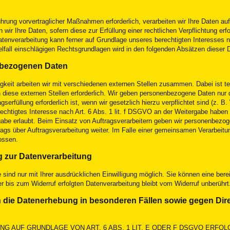
ührung vorvertraglicher Maßnahmen erforderlich, verarbeiten wir Ihre Daten auf
ir Ihre Daten, sofern diese zur Erfüllung einer rechtlichen Verpflichtung erf
atenverarbeitung kann ferner auf Grundlage unseres berechtigten Interesses n
zelfall einschlägigen Rechtsgrundlagen wird in den folgenden Absätzen dieser 
nbezogenen Daten
gkeit arbeiten wir mit verschiedenen externen Stellen zusammen. Dabei ist te
iese externen Stellen erforderlich. Wir geben personenbezogene Daten nur d
erfüllung erforderlich ist, wenn wir gesetzlich hierzu verpflichtet sind (z. 
rechtigtes Interesse nach Art. 6 Abs. 1 lit. f DSGVO an der Weitergabe haben
abe erlaubt. Beim Einsatz von Auftragsverarbeitern geben wir personenbezo
rags über Auftragsverarbeitung weiter. Im Falle einer gemeinsamen Verarbeitun
ossen.
ng zur Datenverarbeitung
ind nur mit Ihrer ausdrücklichen Einwilligung möglich. Sie können eine bereit
er bis zum Widerruf erfolgten Datenverarbeitung bleibt vom Widerruf unberührt
die Datenerhebung in besonderen Fällen sowie gegen Dire
G AUF GRUNDLAGE VON ART. 6 ABS. 1 LIT. E ODER F DSGVO ERFOL