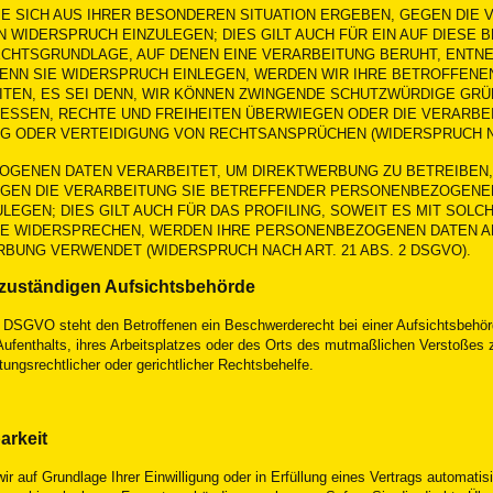
DIE SICH AUS IHRER BESONDEREN SITUATION ERGEBEN, GEGEN DIE
IDERSPRUCH EINZULEGEN; DIES GILT AUCH FÜR EIN AUF DIESE 
RECHTSGRUNDLAGE, AUF DENEN EINE VERARBEITUNG BERUHT, ENTN
ENN SIE WIDERSPRUCH EINLEGEN, WERDEN WIR IHRE BETROFFE
TEN, ES SEI DENN, WIR KÖNNEN ZWINGENDE SCHUTZWÜRDIGE GRÜ
RESSEN, RECHTE UND FREIHEITEN ÜBERWIEGEN ODER DIE VERARBE
 ODER VERTEIDIGUNG VON RECHTSANSPRÜCHEN (WIDERSPRUCH NAC
GENEN DATEN VERARBEITET, UM DIREKTWERBUNG ZU BETREIBEN, 
EGEN DIE VERARBEITUNG SIE BETREFFENDER PERSONENBEZOGENE
EGEN; DIES GILT AUCH FÜR DAS PROFILING, SOWEIT ES MIT SOL
IE WIDERSPRECHEN, WERDEN IHRE PERSONENBEZOGENEN DATEN A
BUNG VERWENDET (WIDERSPRUCH NACH ART. 21 ABS. 2 DSGVO).
zuständigen Aufsichtsbehörde
e DSGVO steht den Betroffenen ein Beschwerderecht bei einer Aufsichtsbehö
n Aufenthalts, ihres Arbeitsplatzes oder des Orts des mutmaßlichen Verstoße
ungsrechtlicher oder gerichtlicher Rechtsbehelfe.
arkeit
r auf Grundlage Ihrer Einwilligung oder in Erfüllung eines Vertrags automatisi