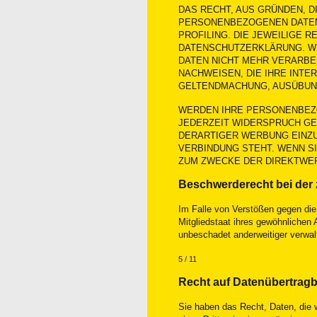
DAS RECHT, AUS GRÜNDEN, 
PERSONENBEZOGENEN DATEN W
PROFILING. DIE JEWEILIGE 
DATENSCHUTZERKLÄRUNG. W
DATEN NICHT MEHR VERARBEI
NACHWEISEN, DIE IHRE INTE
GELTENDMACHUNG, AUSÜBUNG
WERDEN IHRE PERSONENBEZO
JEDERZEIT WIDERSPRUCH G
DERARTIGER WERBUNG EINZUL
VERBINDUNG STEHT. WENN S
ZUM ZWECKE DER DIREKTWER
Beschwerderecht bei der 
Im Falle von Verstößen gegen di
Mitgliedstaat ihres gewöhnliche
unbeschadet anderweitiger verwalt
5 / 11
Recht auf Datenübertragb
Sie haben das Recht, Daten, die wi