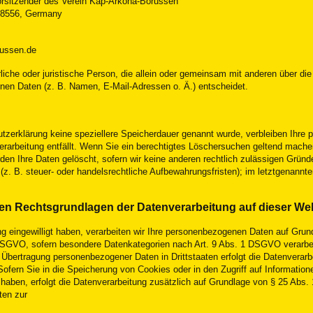
orsitzender des Verein Kap-Arkona-Borussen
 18556, Germany
russen.de
ürliche oder juristische Person, die allein oder gemeinsam mit anderen über d
en Daten (z. B. Namen, E-Mail-Adressen o. Ä.) entscheidet.
utzerklärung keine speziellere Speicherdauer genannt wurde, verbleiben Ihr
erarbeitung entfällt. Wenn Sie ein berechtigtes Löschersuchen geltend mache
en Ihre Daten gelöscht, sofern wir keine anderen rechtlich zulässigen Gründe
 B. steuer- oder handelsrechtliche Aufbewahrungsfristen); im letztgenannten
en Rechtsgrundlagen der Datenverarbeitung auf dieser We
ng eingewilligt haben, verarbeiten wir Ihre personenbezogenen Daten auf Grundl
DSGVO, sofern besondere Datenkategorien nach Art. 9 Abs. 1 DSGVO verarbeit
ie Übertragung personenbezogener Daten in Drittstaaten erfolgt die Datenvera
ofern Sie in die Speicherung von Cookies oder in den Zugriff auf Informationen
t haben, erfolgt die Datenverarbeitung zusätzlich auf Grundlage von § 25 Abs.
ten zur