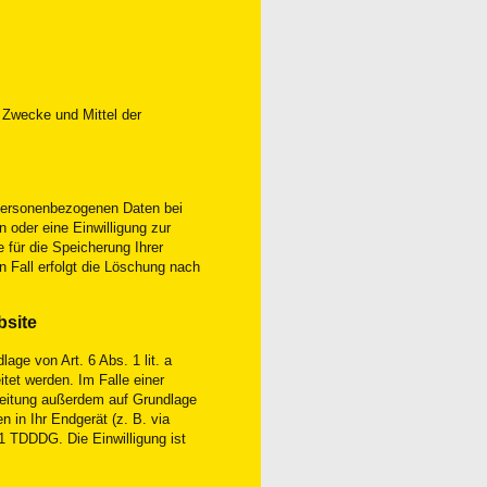
ie Zwecke und Mittel der
e personenbezogenen Daten bei
n oder eine Einwilligung zur
 für die Speicherung Ihrer
 Fall erfolgt die Löschung nach
bsite
age von Art. 6 Abs. 1 lit. a
et werden. Im Falle einer
rbeitung außerdem auf Grundlage
 in Ihr Endgerät (z. B. via
 1 TDDDG. Die Einwilligung ist