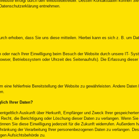
 Website erfolgt durch den Websitebetreiber. Dessen Kontaktdaten können Sie
r Datenschutzerklärung entnehmen.
ch erhoben, dass Sie uns diese mitteilen. Hierbei kann es sich z. B. um Date
oder nach Ihrer Einwilligung beim Besuch der Website durch unsere IT- Syst
rowser, Betriebssystem oder Uhrzeit des Seitenaufrufs). Die Erfassung dieser
m eine fehlerfreie Bereitstellung der Website zu gewährleisten. Andere Daten
en.
lich Ihrer Daten?
nentgeltlich Auskunft über Herkunft, Empfänger und Zweck Ihrer gespeicher
Recht, die Berichtigung oder Löschung dieser Daten zu verlangen. Wenn Sie 
önnen Sie diese Einwilligung jederzeit für die Zukunft widerrufen. Außerdem 
ränkung der Verarbeitung Ihrer personenbezogenen Daten zu verlangen. Des 
gen Aufsichtsbehörde zu.