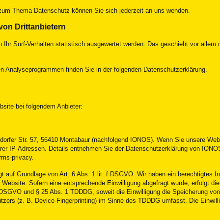
 zum Thema Datenschutz können Sie sich jederzeit an uns wenden.
von Drittanbietern
Ihr Surf-Verhalten statistisch ausgewertet werden. Das geschieht vor allem
sen Analyseprogrammen finden Sie in der folgenden Datenschutzerklärung.
bsite bei folgendem Anbieter:
ndorfer Str. 57, 56410 Montabaur (nachfolgend IONOS). Wenn Sie unsere We
Ihrer IP-Adressen. Details entnehmen Sie der Datenschutzerklärung von IONO
rms-privacy.
auf Grundlage von Art. 6 Abs. 1 lit. f DSGVO. Wir haben ein berechtigtes Int
r Website. Sofern eine entsprechende Einwilligung abgefragt wurde, erfolgt die
 a DSGVO und § 25 Abs. 1 TDDDG, soweit die Einwilligung die Speicherung von
tzers (z. B. Device-Fingerprinting) im Sinne des TDDDG umfasst. Die Einwillig