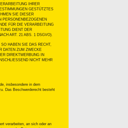
 VERARBEITUNG IHRER
BESTIMMUNGEN GESTÜTZTES
EHMEN SIE DIESER
NEN PERSONENBEZOGENEN
NDE FÜR DIE VERARBEITUNG
ITUNG DIENT DER
H ART. 21 ABS. 1 DSGVO).
SO HABEN SIE DAS RECHT,
R DATEN ZUM ZWECKE
CHER DIREKTWERBUNG IN
NSCHLIESSEND NICHT MEHR
rde, insbesondere in dem
s zu. Das Beschwerderecht besteht
ert verarbeiten, an sich oder an