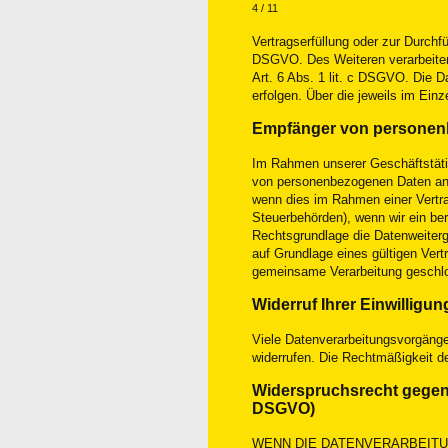
4 / 11
Vertragserfüllung oder zur Durchf
DSGVO. Des Weiteren verarbeiten w
Art. 6 Abs. 1 lit. c DSGVO. Die D
erfolgen. Über die jeweils im Ein
Empfänger von persone
Im Rahmen unserer Geschäftstäti
von personenbezogenen Daten an d
wenn dies im Rahmen einer Vertrags
Steuerbehörden), wenn wir ein be
Rechtsgrundlage die Datenweiterg
auf Grundlage eines gültigen Vert
gemeinsame Verarbeitung geschl
Widerruf Ihrer Einwilligu
Viele Datenverarbeitungsvorgänge s
widerrufen. Die Rechtmäßigkeit d
Widerspruchsrecht gegen 
DSGVO)
WENN DIE DATENVERARBEITUN